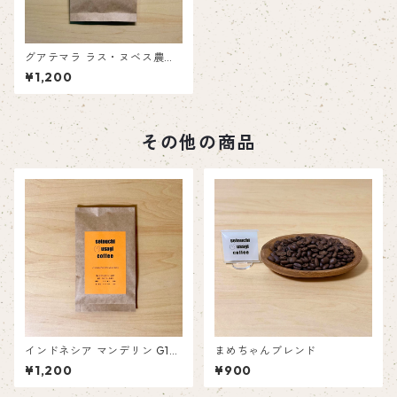
グアテマラ ラス・ヌベス農園
レッドブルボン ウォッシュド
¥1,200
その他の商品
インドネシア マンデリン G1
まめちゃんブレンド
ハラパン
¥1,200
¥900